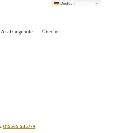
Deutsch
Zusatzangebote
Über uns
0
a:
015565 585779