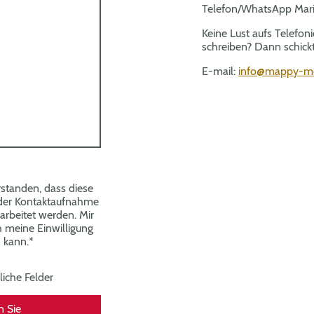
Telefon/WhatsApp Mar
Keine Lust aufs Telefon
schreiben? Dann schick
E-mail:
info@mappy-m
rstanden, dass diese
der Kontaktaufnahme
arbeitet werden. Mir
ch meine Einwilligung
n kann.
*
liche Felder
 Sie